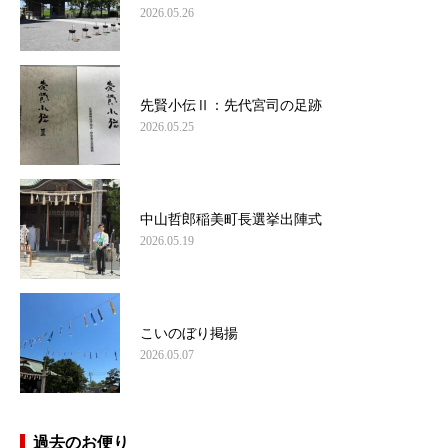
2026.05.26
先賢小伝Ⅱ：先代宮司の足跡
2026.05.25
中山哲郎稲美町長選挙出陣式
2026.05.19
こいのぼり掲揚
2026.05.07
過去のお便り