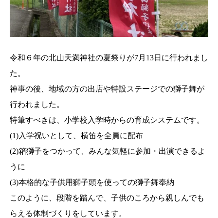
令和６年の北山天満神社の夏祭りが7月13日に行われまし
た。
神事の後、地域の方の出店や特設ステージでの獅子舞が
行われました。
特筆すべきは、小学校入学時からの育成システムです。
(1)入学祝いとして、横笛を全員に配布
(2)箱獅子をつかって、みんな気軽に参加・出演できるよ
うに
(3)本格的な子供用獅子頭を使っての獅子舞奉納
このように、段階を踏んで、子供のころから親しんでも
らえる体制づくりをしています。