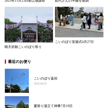
2025年11月23日勤労感謝祭
総代さんの半纏を新調
こいのぼり宣揚式4月27日
晴天祈願こいのぼり祭り
最近のお便り
こいのぼり返却
2026.06.01
夏祭り湯立て神事7月19日