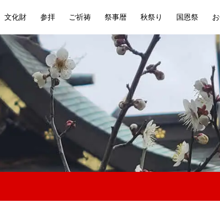
文化財
参拝
ご祈祷
祭事暦
秋祭り
国恩祭
お