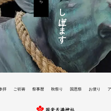
お待ちも～し上げます
参拝
ご祈祷
祭事暦
秋祭り
国恩祭
お便り