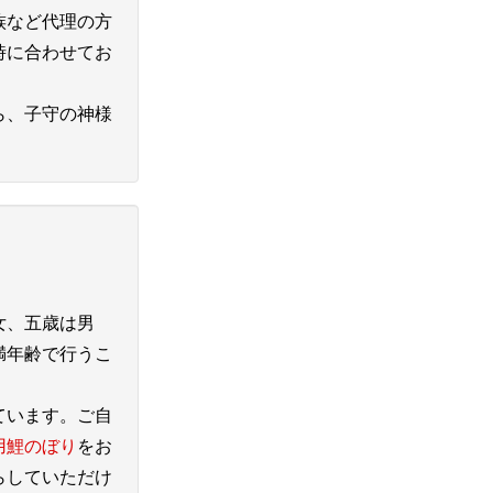
族など代理の方
時に合わせてお
ら、子守の神様
女、五歳は男
満年齢で行うこ
ています。ご自
用鯉のぼり
をお
らしていただけ