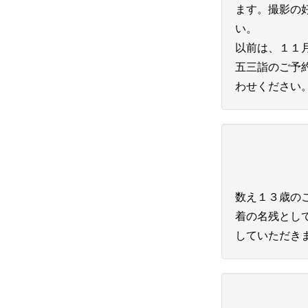
ます。撮影の
い。
以前は、１１
五三詣のご予
わせください
数え１３歳の
着の名残とし
していただき