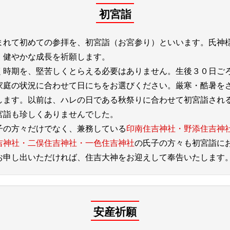
初宮詣
まれて初めての参拝を、初宮詣（お宮参り）といいます。氏神
、健やかな成長を祈願します。
く時期を、堅苦しくとらえる必要はありません。生後３０日ご
家庭の状況に合わせて日にちをお選びください。厳寒・酷暑を
します。以前は、ハレの日である秋祭りに合わせて初宮詣され
宮詣も珍しくありませんでした。
子の方々だけでなく、兼務している
印南住吉神社・野添住吉神
吉神社・二俣住吉神社・一色住吉神社
の氏子の方々も初宮詣に
お申し出いただければ、住吉大神をお迎えして奉告いたします
安産祈願