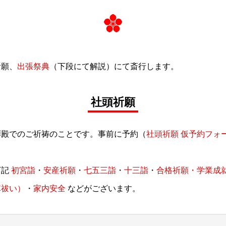
祈願、
出張祭典
（下段にて解説）にて斎行します。
社頭祈願
拝殿でのご祈祷のことです。事前に予約（
社頭祈願 仮予約フォ
下記
初宮詣
・
安産祈願
・
七五三詣
・
十三詣
・
合格祈願・学業成
車祓い）
・
家内安全
などがございます。