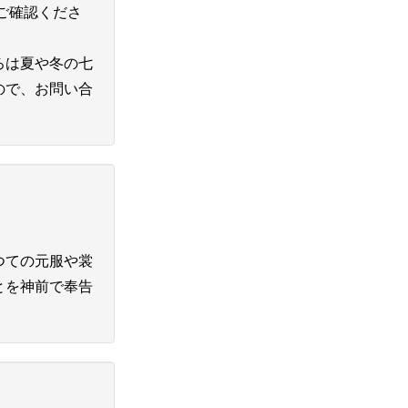
ご確認くださ
ろは夏や冬の七
ので、お問い合
つての元服や裳
とを神前で奉告