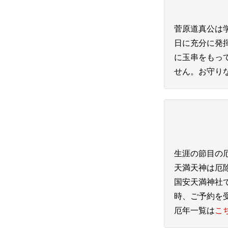
菅原道真公は
日に充分に発
に玉串をもっ
せん。お守り
生涯の節目の
天満天神は厄
国安天満神社
時、ご予約を
厄年一覧は
こ