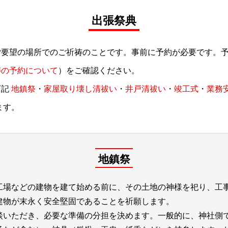
出張祭典
ご要望の場所でのご祈祷のことです。事前に予約が必要です。
祷の予約について
）をご確認ください。
下記
地鎮祭
・
家屋取り壊し清祓い
・
井戸清祓い
・
竣工式
・
業務
ます。
地鎮祭
工場などの建物を建て始める前に、その土地の神様を祀り、工
建物が末永く安全堅固であることを祈願します。
談いただき、必要な準備の分担を決めます。一般的に、神社側