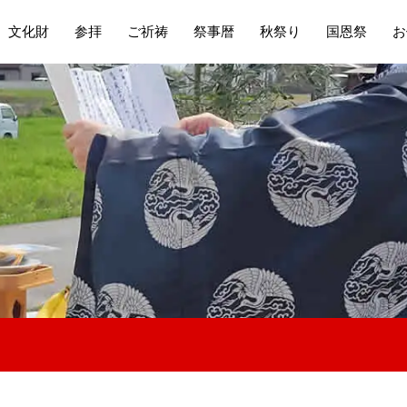
文化財
参拝
ご祈祷
祭事暦
秋祭り
国恩祭
お