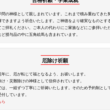
合格祈願・学業成就
学問の神様として親しまれています。これまで積み重ねてきた
揮できますよう祈念いたします。ご神徳をより確実なものとす
てご拝礼ください。ご本人の代わりにご家族などにご参拝いた
など授与品の中に五角絵馬も含まれています。
厄除け祈願
厄年に、厄が転じて福となるよう、お祓いします。
除け・災難除けの神様として信仰されています。
では、一組ずつ丁寧にご祈祷いたします。そのため予約制とし
受付しています。
ちら