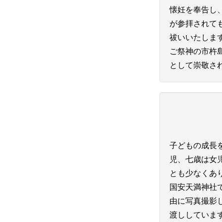
懐妊を奉告し
が参拝されて
祓いいたしま
ご祭神の市杵
として崇敬さ
子どもの成長
児、七歳は女
とも少なくあ
国安天満神社
由に写真撮影
渡ししていま