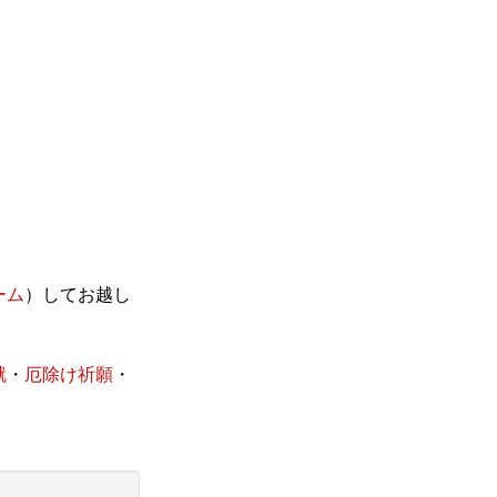
ーム
）してお越し
就
・
厄除け祈願
・