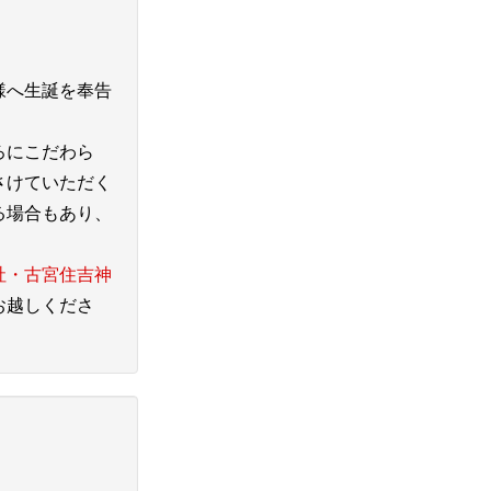
様へ生誕を奉告
ろにこだわら
さけていただく
る場合もあり、
社・古宮住吉神
お越しくださ
。