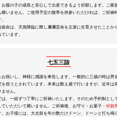
、お腹の子の成長と安心して出産できるよう祈願します。ご家
も構いません。ご使用予定の腹帯を持参いただければ、ご祈祷
す。
島姫命は、天孫降臨に際し邇邇芸命を立派に生育させたことか
れています。
七五三詣
をお祝いし、神様に感謝を奉告します。一般的に三歳の時は男
児を祝うとされています。本来は数え歳で行いますが、近年は
りません。
では、一組ずつ丁寧にご祈祷いたします。そのため予約制とし
していただいて構いません。ご祈祷後、お守り・お菓子・
祈願
す。お子様には、大太鼓を年の数だけドーン、ドーンと打ち鳴