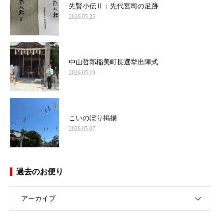
先賢小伝Ⅱ：先代宮司の足跡
2026.05.25
中山哲郎稲美町長選挙出陣式
2026.05.19
こいのぼり掲揚
2026.05.07
過去のお便り
アーカイブ