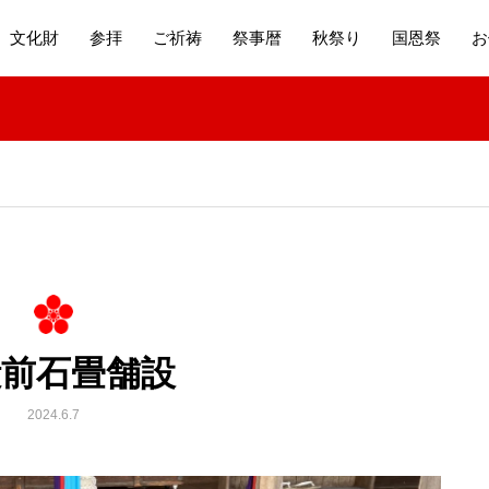
文化財
参拝
ご祈祷
祭事暦
秋祭り
国恩祭
お
殿前石畳舗設
2024.6.7