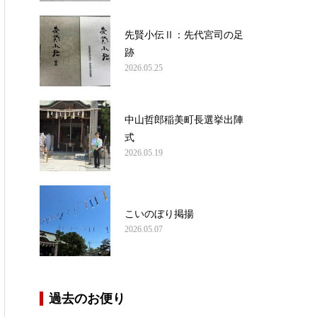
先賢小伝Ⅱ：先代宮司の足
跡
2026.05.25
中山哲郎稲美町長選挙出陣
式
2026.05.19
こいのぼり掲揚
2026.05.07
過去のお便り