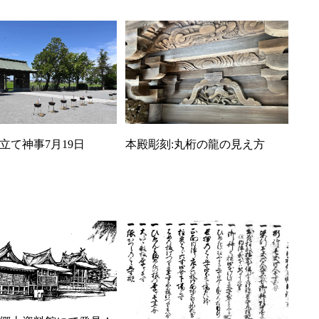
立て神事7月19日
本殿彫刻:丸桁の龍の見え方