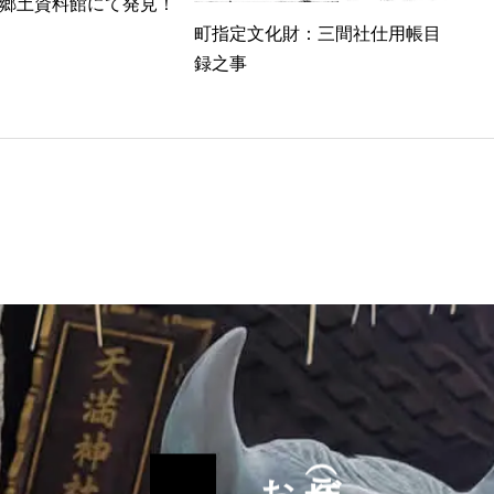
郷土資料館にて発見！
町指定文化財：三間社仕用帳目
録之事
参拝（ご祈祷）