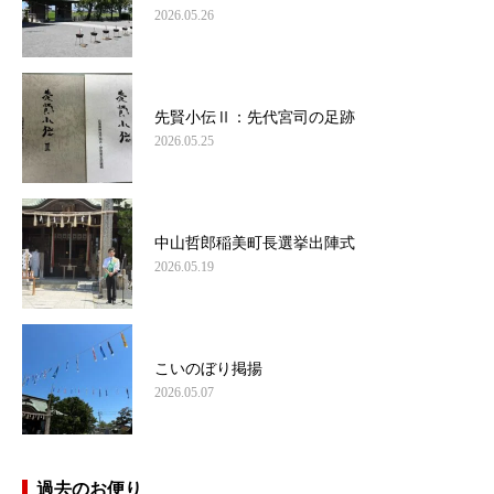
2026.05.26
先賢小伝Ⅱ：先代宮司の足跡
2026.05.25
中山哲郎稲美町長選挙出陣式
2026.05.19
こいのぼり掲揚
2026.05.07
過去のお便り