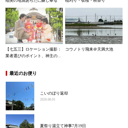
稲美の地酒あらたに醸し奉る
稲刈り・収穫・秋祭り
【七五三】ロケーション撮影：
コウノトリ飛来＠天満大池
業者選びのポイント、神主の...
最近のお便り
こいのぼり返却
2026.06.01
夏祭り湯立て神事7月19日