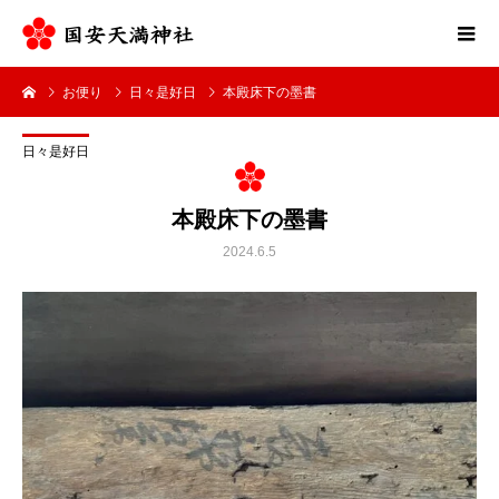
お便り
日々是好日
本殿床下の墨書
日々是好日
本殿床下の墨書
2024.6.5