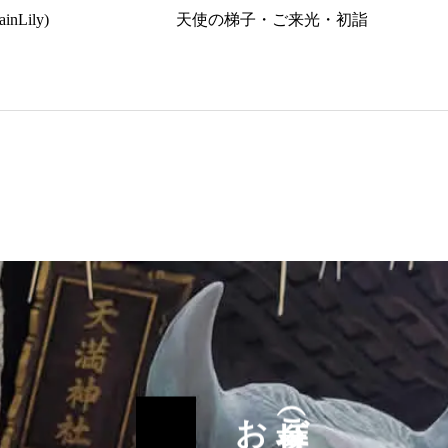
nLily)
天使の梯子・ご来光・初詣
参拝（ご祈祷）