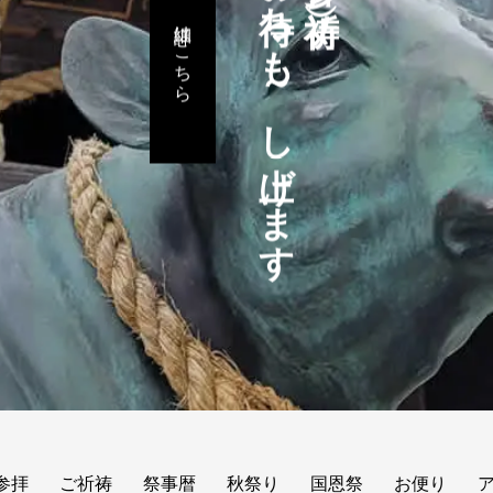
お待ちも～し上げます
詳細はこちら
参拝
ご祈祷
祭事暦
秋祭り
国恩祭
お便り