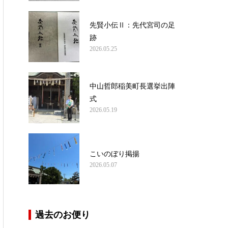
先賢小伝Ⅱ：先代宮司の足
跡
2026.05.25
中山哲郎稲美町長選挙出陣
式
2026.05.19
こいのぼり掲揚
2026.05.07
過去のお便り