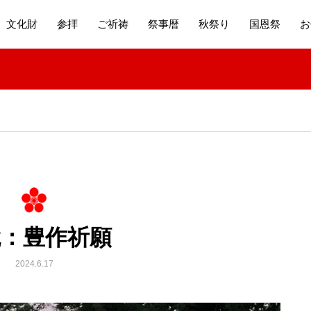
文化財
参拝
ご祈祷
祭事暦
秋祭り
国恩祭
お
鏡：豊作祈願
2024.6.17