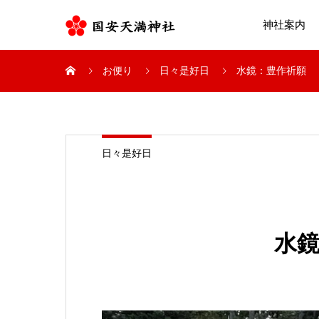
神社案内
お便り
日々是好日
水鏡：豊作祈願
日々是好日
水