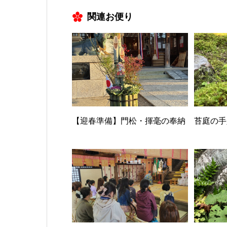
関連お便り
【迎春準備】門松・揮毫の奉納
苔庭の手