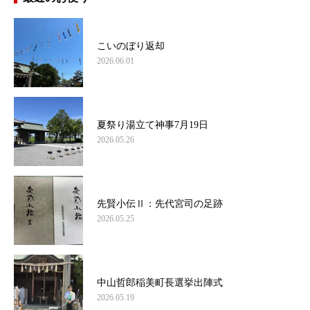
こいのぼり返却
2026.06.01
夏祭り湯立て神事7月19日
2026.05.26
先賢小伝Ⅱ：先代宮司の足跡
2026.05.25
中山哲郎稲美町長選挙出陣式
2026.05.19