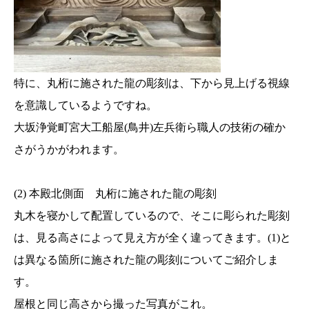
特に、丸桁に施された龍の彫刻は、下から見上げる視線
を意識しているようですね。
大坂浄覚町宮大工船屋(鳥井)左兵衛ら職人の技術の確か
さがうかがわれます。
(2) 本殿北側面 丸桁に施された龍の彫刻
丸木を寝かして配置しているので、そこに彫られた彫刻
は、見る高さによって見え方が全く違ってきます。(1)と
は異なる箇所に施された龍の彫刻についてご紹介しま
す。
屋根と同じ高さから撮った写真がこれ。