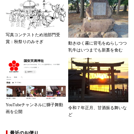
写真コンテストため池部門受
賞：秋祭りのみそぎ
動きゆく霧に背毛をぬらしつつ
乳牛はいつまでも新藁を食む
YouTubeチャンネルに獅子舞動
令和７年正月、甘酒振る舞いな
画を公開
ど
最近のお便り