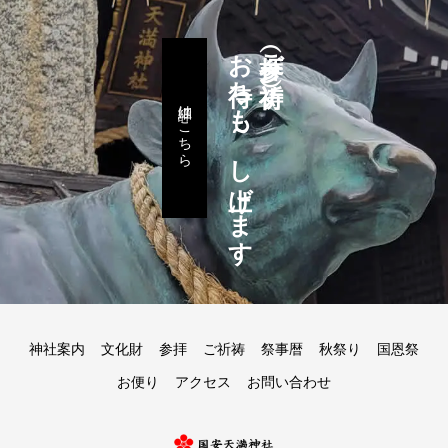
お待ちも～し上げます
参拝（ご祈祷）
詳細はこちら
神社案内
文化財
参拝
ご祈祷
祭事暦
秋祭り
国恩祭
お便り
アクセス
お問い合わせ